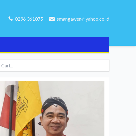
0296 361075
smangawen@yahoo.co.id