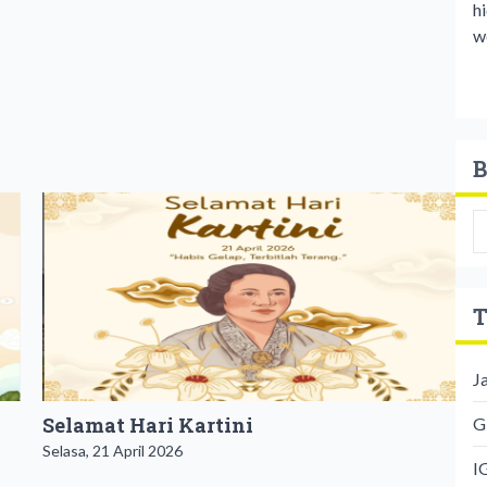
h
we
B
T
J
​Selamat Hari Kartini
G
Selasa, 21 April 2026
I