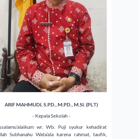
ARIF MAHMUDI, S.PD., M.PD., M.SI. (PLT)
- Kepala Sekolah -
ssalamu’alaikum wr. Wb. Puji syukur kehadirat
llah Subhanahu Wata’ala karena rahmat, taufik,