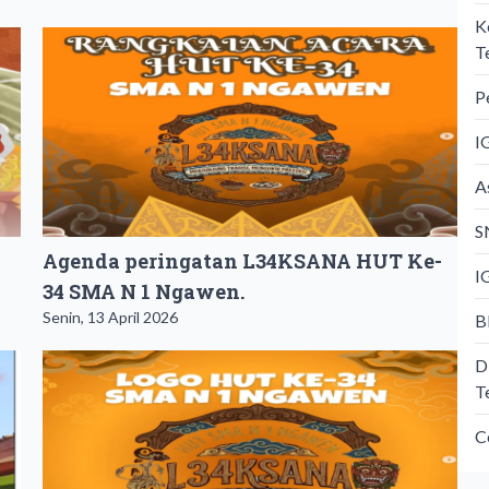
K
T
P
I
A
S
Agenda peringatan L34KSANA HUT Ke-
I
34 SMA N 1 Ngawen.
Senin, 13 April 2026
B
D
T
C