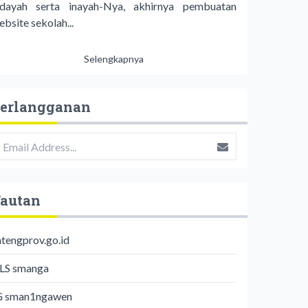
idayah serta inayah-Nya, akhirnya pembuatan
bsite sekolah...
Selengkapnya
erlangganan
autan
atengprov.go.id
LS smanga
G sman1ngawen