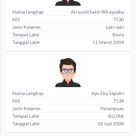
Nama Lengkap
Arrasyid Sakti Wirayudha
NIS
7530
Jenis Kelamin
Laki-laki
Tempat Lahir
Blora
Tanggal Lahir
11 Maret 2009
Nama Lengkap
Ayu Eky Saputri
NIS
7534
Jenis Kelamin
Perempuan
Tempat Lahir
BLORA
Tanggal Lahir
18 Juni 2008