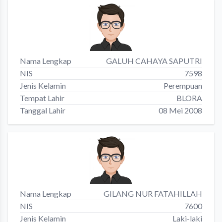
Nama Lengkap
GALUH CAHAYA SAPUTRI
NIS
7598
Jenis Kelamin
Perempuan
Tempat Lahir
BLORA
Tanggal Lahir
08 Mei 2008
Nama Lengkap
GILANG NUR FATAHILLAH
NIS
7600
Jenis Kelamin
Laki-laki