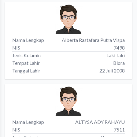
Nama Lengkap
Alberta Rastafara Putra Vispa
NIS
7498
Jenis Kelamin
Laki-laki
Tempat Lahir
Blora
Tanggal Lahir
22 Juli 2008
Nama Lengkap
ALTYSA ADY RAHAYU
NIS
7511