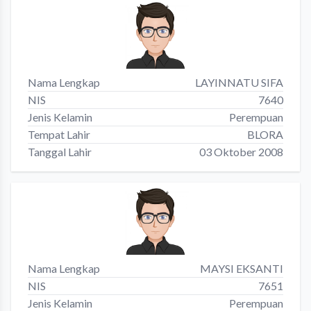
Nama Lengkap
LAYINNATU SIFA
NIS
7640
Jenis Kelamin
Perempuan
Tempat Lahir
BLORA
Tanggal Lahir
03 Oktober 2008
Nama Lengkap
MAYSI EKSANTI
NIS
7651
Jenis Kelamin
Perempuan