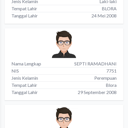
Jenis Kelamin
Laki-laki
Tempat Lahir
BLORA
Tanggal Lahir
24 Mei 2008
Nama Lengkap
SEPTI RAMADHANI
NIS
7751
Jenis Kelamin
Perempuan
Tempat Lahir
Blora
Tanggal Lahir
29 September 2008