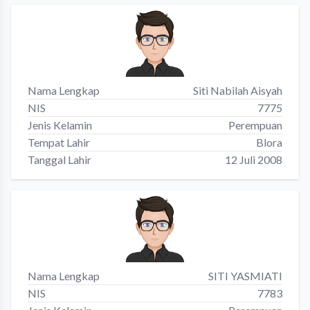
Nama Lengkap
Siti Nabilah Aisyah
NIS
7775
Jenis Kelamin
Perempuan
Tempat Lahir
Blora
Tanggal Lahir
12 Juli 2008
Nama Lengkap
SITI YASMIATI
NIS
7783