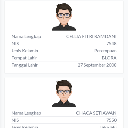
Nama Lengkap
CELLIA FITRI RAMDANI
NIS
7548
Jenis Kelamin
Perempuan
Tempat Lahir
BLORA
Tanggal Lahir
27 September 2008
Nama Lengkap
CHACA SETIAWAN
NIS
7550
Jenis Kelamin
Laki-laki