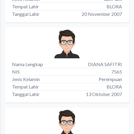
Tempat Lahir
BLORA
Tanggal Lahir
20 November 2007
Nama Lengkap
DIANA SAFITRI
NIS
7565
Jenis Kelamin
Perempuan
Tempat Lahir
BLORA
Tanggal Lahir
13 Oktober 2007