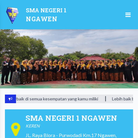
SMA NEGERI 1
NGAWEN
baik di semua kesempatan yang kamu miliki
Lebih baik berserah, 
SMA NEGERI 1 NGAWEN
KEREN
JL. Raya Blora - Purwodadi Km.17 Ngawen,