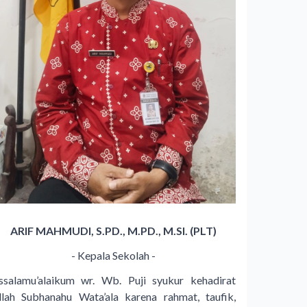
ARIF MAHMUDI, S.PD., M.PD., M.SI. (PLT)
- Kepala Sekolah -
ssalamu’alaikum wr. Wb. Puji syukur kehadirat
llah Subhanahu Wata’ala karena rahmat, taufik,