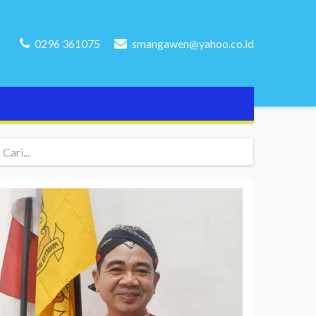
0296 361075
smangawen@yahoo.co.id