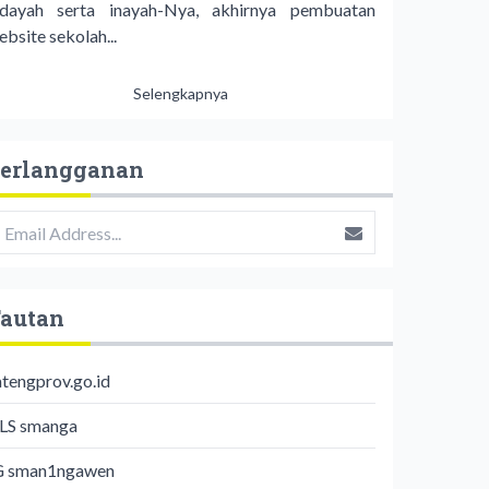
idayah serta inayah-Nya, akhirnya pembuatan
bsite sekolah...
Selengkapnya
erlangganan
autan
atengprov.go.id
LS smanga
G sman1ngawen