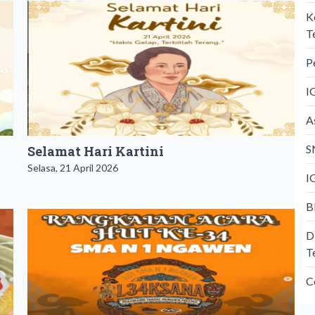
K
T
P
I
A
S
​Selamat Hari Kartini
Selasa, 21 April 2026
I
B
D
T
C