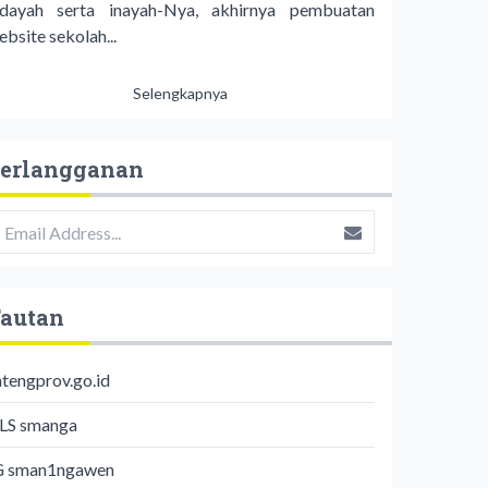
idayah serta inayah-Nya, akhirnya pembuatan
bsite sekolah...
Selengkapnya
erlangganan
autan
atengprov.go.id
LS smanga
G sman1ngawen