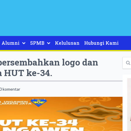
Alumni
SPMB
Kelulusan
Hubungi Kami
rsembahkan logo dan
a HUT ke-34.
0 komentar