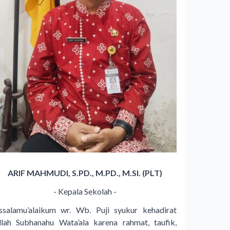
ARIF MAHMUDI, S.PD., M.PD., M.SI. (PLT)
- Kepala Sekolah -
ssalamu’alaikum wr. Wb. Puji syukur kehadirat
llah Subhanahu Wata’ala karena rahmat, taufik,