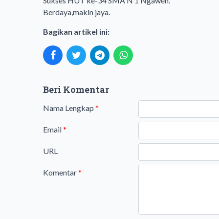
Sukses HUT ke-34 SMA N 1 Ngawen.
Berdaya,makin jaya.
Bagikan artikel ini:
Beri Komentar
Nama Lengkap
*
Email
*
URL
Komentar
*