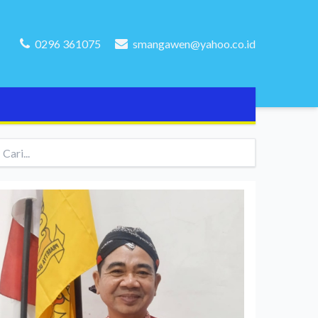
0296 361075
smangawen@yahoo.co.id