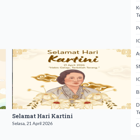
K
T
P
I
A
S
I
B
D
T
​Selamat Hari Kartini
Selasa, 21 April 2026
C